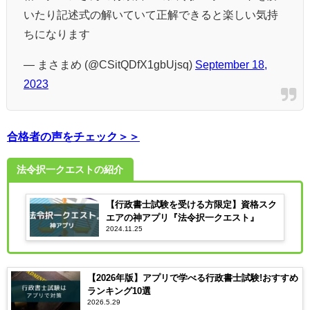
いたり記述式の解いていて正解できると楽しい気持
ちになります
— まさまめ (@CSitQDfX1gbUjsq)
September 18,
2023
合格者の声をチェック＞＞
法令択一クエストの紹介
【行政書士試験を受ける方限定】資格スク
エアの神アプリ『法令択一クエスト』
2024.11.25
【2026年版】アプリで学べる行政書士試験!おすすめ
ランキング10選
2026.5.29