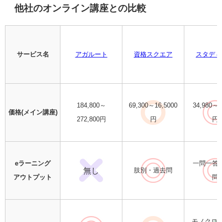
他社のオンライン講座との比較
サービス名
アガルート
資格スクエア
スタディ
184,800～
69,300～16,5000
34,980～5
価格(メイン講座)
272,800円
円
円
eラーニング
一問一答
無し
肢別・過去問
アウトプット
問
モノクロ(