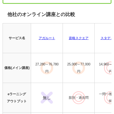
他社のオンライン講座との比較
サービス名
アガルート
資格スクエア
スタディ
27,280～76,780
25,000～77,000
14,960～2
価格(メイン講座)
円
円
円
eラーニング
一問一答
無し
肢別・過去問
アウトプット
問