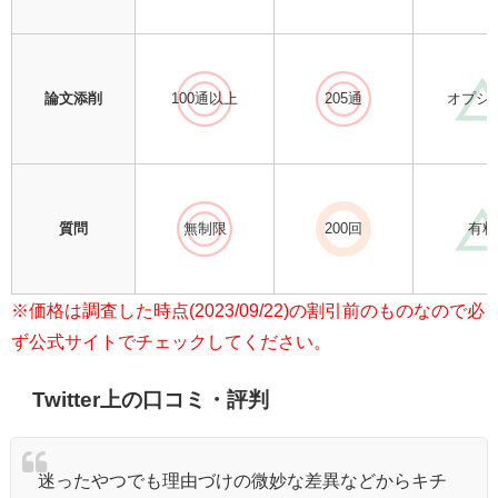
論文添削
100通以上
205通
オプシ
質問
無制限
200回
有料
※価格は調査した時点(2023/09/22)の割引前のものなので必
ず公式サイトでチェックしてください。
Twitter上の口コミ・評判
迷ったやつでも理由づけの微妙な差異などからキチ