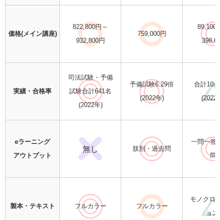
822,800円～
89,10
価格(メイン講座)
759,000円
932,800円
398,0
司法試験・予備
予備試験6.29倍
合計10
実績・合格率
試験合計641名
(2022年)
(2022
(2022年)
eラーニング
一問一答
無し
肢別・過去問
アウトプット
問
モノクロ(
製本・テキスト
フルカラー
フルカラー
ョン