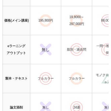
19,8000～
価格(メイン講座)
195,800円
88,00
297,000円
eラーニング
一問一答
無し
肢別・過去問
アウトプット
問
モノクロ(
製本・テキスト
フルカラー
フルカラー
ョン
論文添削
無し
24通
無し