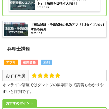
ト』【法曹を目指す人向け】
2025.5.15
【司法試験・予備試験の勉強アプリ】3タイプのおす
すめを紹介
2025.10.1
弁理士講座
アプリ
難関資格
添削
おすすめ度
オンライン講座ではダントツの添削回数で講義もわかりや
すいと評判です。
おすすめポイント