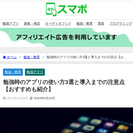
勉強アプリ
資格・検定
オーディオブック
勉強・教育
英語
プログラミング
ホーム
勉強・教育
勉強時のアプリの使い方3選と導入までの注意点【おす
すめも紹介】
勉強・教育
勉強アプリ
勉強時のアプリの使い方3選と導入までの注意点
【おすすめも紹介】
2021年1月26日
2024年9月24日