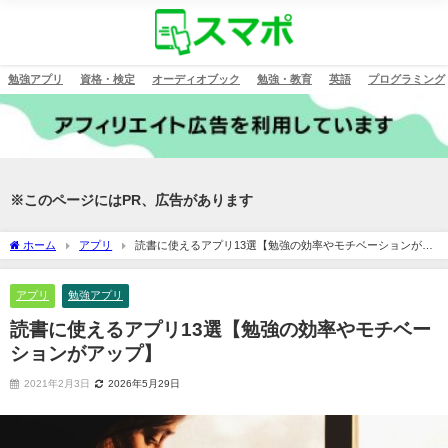
勉強アプリ
資格・検定
オーディオブック
勉強・教育
英語
プログラミング
※このページにはPR、広告があります
ホーム
アプリ
読書に使えるアプリ13選【勉強の効率やモチベーションがア
ップ】
アプリ
勉強アプリ
読書に使えるアプリ13選【勉強の効率やモチベー
ションがアップ】
2021年2月3日
2026年5月29日