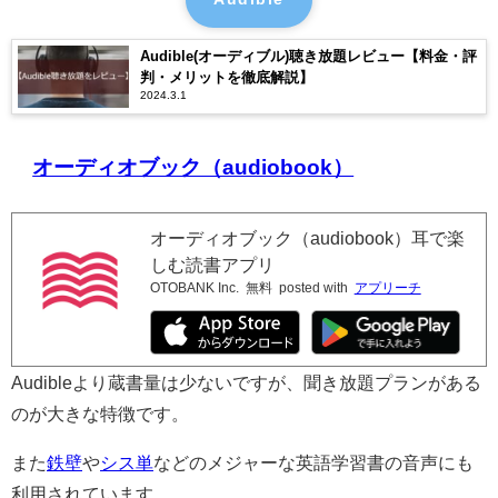
Audible(オーディブル)聴き放題レビュー【料金・評
判・メリットを徹底解説】
2024.3.1
オーディオブック（audiobook）
オーディオブック（audiobook）耳で楽
しむ読書アプリ
OTOBANK Inc.
無料
posted with
アプリーチ
Audibleより蔵書量は少ないですが、聞き放題プランがある
のが大きな特徴です。
また
鉄壁
や
シス単
などのメジャーな英語学習書の音声にも
利用されています。