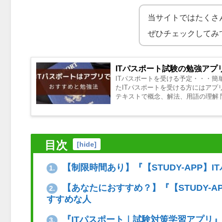
当サイトではたくさ
ぜひチェックしてみ
ITパスポート試験の勉強アプリ
ITパスポートを受ける予定・・・簡
たITパスポートを受ける方にはアプ
テキストで概念、解法、用語の理解 
で...
目次
[
hide
]
【制限時間あり】『【STUDY-APP】
1.
【あなたにおすすめ？】『【STUDY-A
2.
すすめな人
『ITパスポート｜試験対策学習アプリ
3.