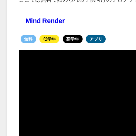
Mind Render
無料
低学年
高学年
アプリ