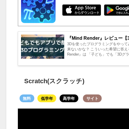
『Mind Render』レビュ
3Dを使ったプログラミングをやってみ
来ないかな？ こういった希望に答えるプ
Render』は 「子ども」でも「3D
Scratch(スクラッチ)
無料
低学年
高学年
サイト