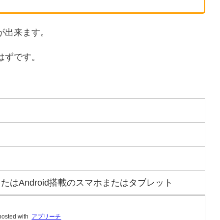
が出来ます。
はずです。
ad等)またはAndroid搭載のスマホまたはタブレット
posted with
アプリーチ