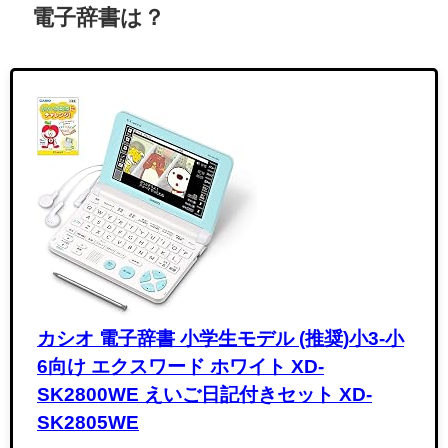
電子辞書は？
カシオ 電子辞書 小学生モデル (推奨)小3-小
6向け エクスワード ホワイト XD-
SK2800WE えいご日記付きセット XD-
SK2805WE