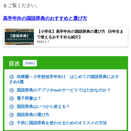
をご覧ください。
高学年向の国語辞典のおすすめと選び方
【小学生】高学年向の国語辞典の選び方 【6年生ま
で使えるおすすめも紹介】
2024.1.7
目次
[
hide
]
幼稚園～小学校低学年向け はじめての国語辞典におす
1.
すめ3選
国語辞典のアプリやwebサービスではだめなのか？
2.
電子辞書は？
3.
国語辞典はいつから使える？
4.
国語辞典の選び方
5.
子供に国語辞典を使わせるためのオススメの方法
6.