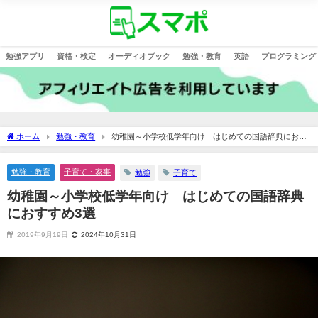
勉強アプリ
資格・検定
オーディオブック
勉強・教育
英語
プログラミング
ホーム
勉強・教育
幼稚園～小学校低学年向け はじめての国語辞典におす
すめ3選
勉強・教育
子育て・家事
勉強
子育て
幼稚園～小学校低学年向け はじめての国語辞典
におすすめ3選
2019年9月19日
2024年10月31日