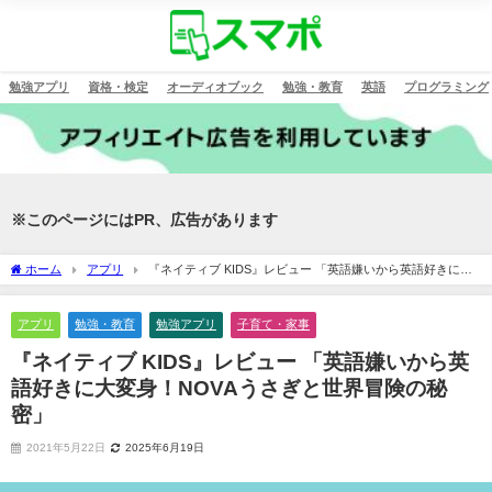
勉強アプリ
資格・検定
オーディオブック
勉強・教育
英語
プログラミング
※このページにはPR、広告があります
ホーム
アプリ
『ネイティブ KIDS』レビュー 「英語嫌いから英語好きに大
変身！NOVAうさぎと世界冒険の秘密」
アプリ
勉強・教育
勉強アプリ
子育て・家事
『ネイティブ KIDS』レビュー 「英語嫌いから英
語好きに大変身！NOVAうさぎと世界冒険の秘
密」
2021年5月22日
2025年6月19日