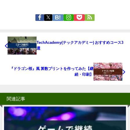
TechAcademy(テックアカデミー) おすすめコース3
選
『ドラゴン桜』風 算数プリントを作ってみた【継
続・印刷】
関連記事