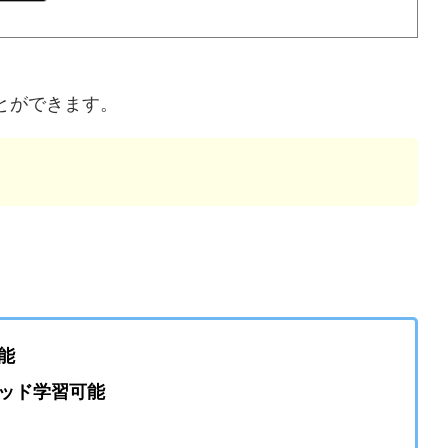
とができます。
ら
能
リッド学習可能