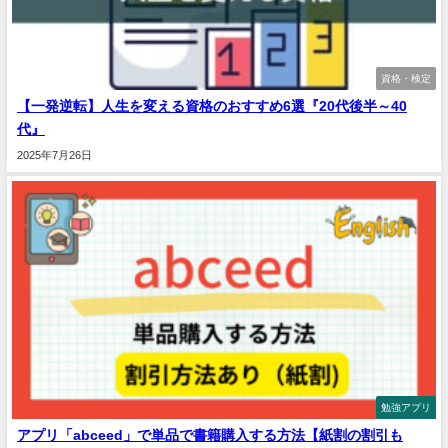
資格・検定
【一発逆転】人生を変える資格のおすすめ6選『20代後半～40
代』
2025年7月26日
勉強アプリ
アプリ「abceed」で単品で書籍購入する方法【紙割の割引も