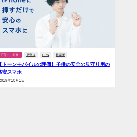
子育て・家事
見守り
GPS
居場所
【トーンモバイルの評価】子供の安全の見守り用の
格安スマホ
2019年10月1日