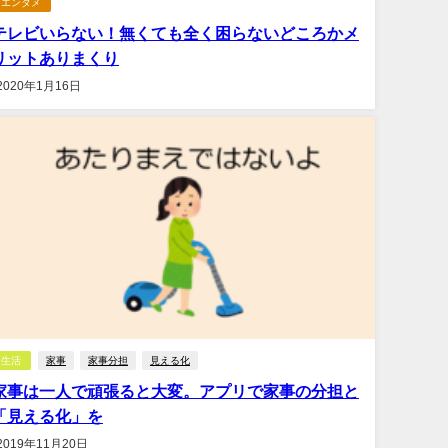
エンタメ
テレビいらない！無くても全く困らないどころかメ
リットありまくり
2020年1月16日
生活
家事
家事分担
見える化
家事は一人で頑張ると大変。アプリで家事の分担と
「見える化」を
2019年11月20日