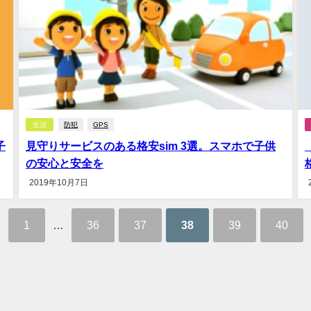
生活
防犯
GPS
子
見守りサービスのある格安sim 3選。スマホで子供
の安心と安全を
2019年10月7日
1
…
36
37
38
39
40