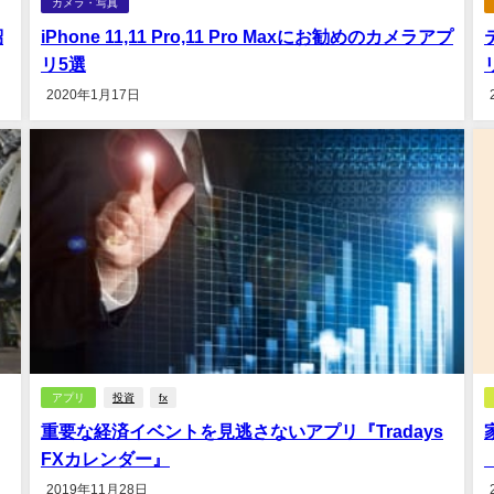
カメラ・写真
紹
iPhone 11,11 Pro,11 Pro Maxにお勧めのカメラアプ
リ5選
2020年1月17日
アプリ
投資
fx
重要な経済イベントを見逃さないアプリ『Tradays
FXカレンダー』
2019年11月28日