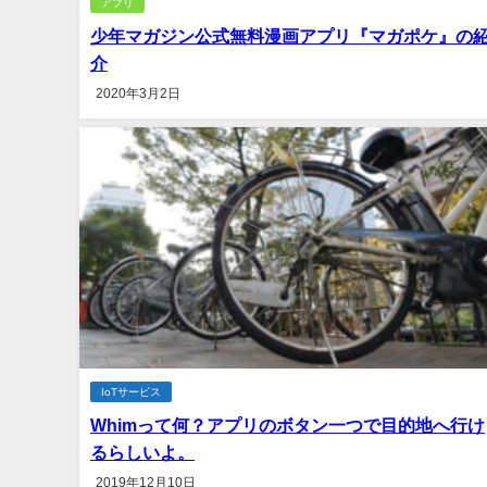
アプリ
少年マガジン公式無料漫画アプリ『マガポケ』の
介
2020年3月2日
IoTサービス
Whimって何？アプリのボタン一つで目的地へ行け
るらしいよ。
2019年12月10日