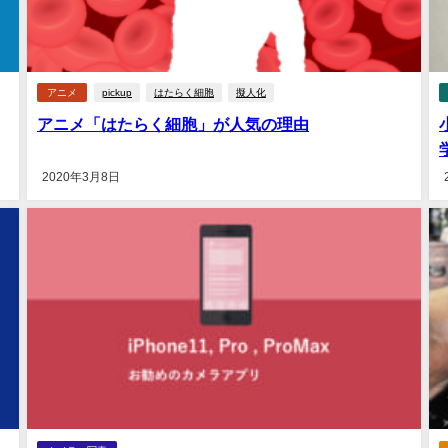
アニメ
pickup
はたらく細胞
擬人化
アニメ「はたらく細胞」が人気の理由
2020年3月8日