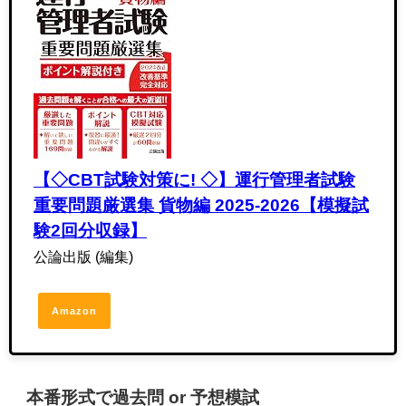
【◇CBT試験対策に! ◇】運行管理者試験
重要問題厳選集 貨物編 2025-2026【模擬試
験2回分収録】
公論出版 (編集)
Amazon
本番形式で過去問 or 予想模試