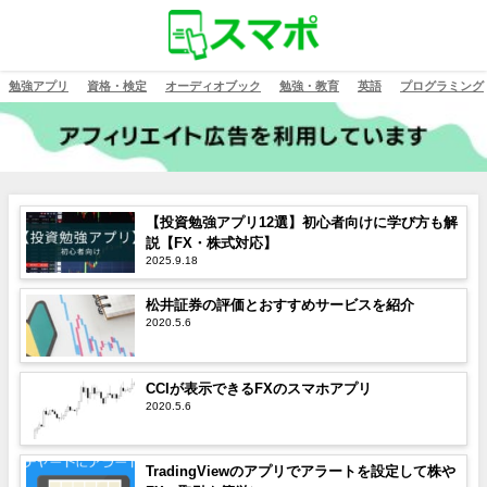
勉強アプリ
資格・検定
オーディオブック
勉強・教育
英語
プログラミング
【投資勉強アプリ12選】初心者向けに学び方も解
説【FX・株式対応】
2025.9.18
松井証券の評価とおすすめサービスを紹介
2020.5.6
CCIが表示できるFXのスマホアプリ
2020.5.6
TradingViewのアプリでアラートを設定して株や