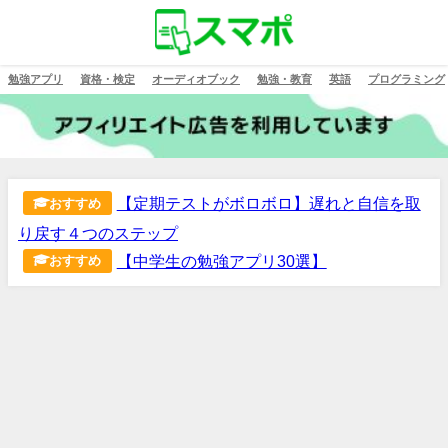
勉強アプリ
資格・検定
オーディオブック
勉強・教育
英語
プログラミング
【定期テストがボロボロ】遅れと自信を取
おすすめ
り戻す４つのステップ
【中学生の勉強アプリ30選】
おすすめ